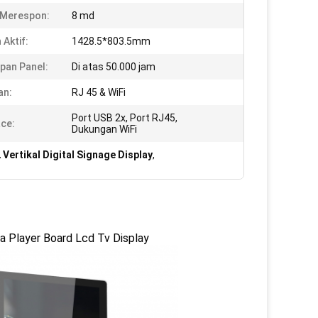
 Merespon:
8 md
 Aktif:
1428.5*803.5mm
pan Panel:
Di atas 50.000 jam
an:
RJ 45 & WiFi
Port USB 2x, Port RJ45,
ace:
Dukungan WiFi
Vertikal Digital Signage Display
,
ia Player Board Lcd Tv Display