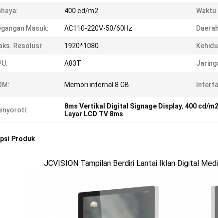
haya:
400 cd/m2
Waktu
egangan Masuk:
AC110-220V-50/60Hz
Daerah
ks. Resolusi:
1920*1080
Kehidu
PU:
A83T
Jaring
OM:
Memori internal 8 GB
Inferf
8ms Vertikal Digital Signage Display
,
400 cd/m2 
nyoroti:
Layar LCD TV 8ms
psi Produk
JCVISION Tampilan Berdiri Lantai Iklan Digital Med