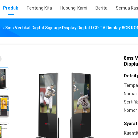
Produk
Tentang Kita
Hubungi Kami
Berita
Semua Ka
n
8ms Vertikal Digital Signage Display Digital LCD TV Display 8GB R
8ms Ve
Displ
Detail
Tempat
Nama 
Sertifik
Nomor 
Syarat
Kuanti