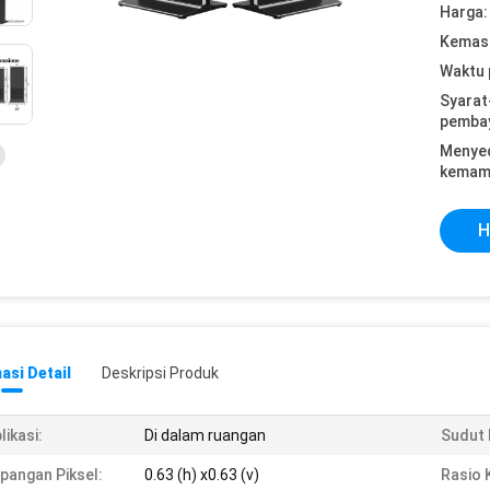
Harga:
Kemasa
Waktu 
Syarat
pemba
Menye
kemam
H
asi Detail
Deskripsi Produk
likasi:
Di dalam ruangan
Sudut 
pangan Piksel:
0.63 (h) x0.63 (v)
Rasio 