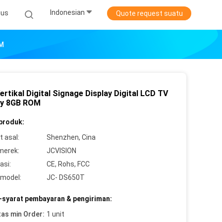
Indonesian
sus
Quote request suatu
OM
rtikal Digital Signage Display Digital LCD TV
ay 8GB ROM
 produk:
 asal:
Shenzhen, Cina
merek:
JCVISION
asi:
CE, Rohs, FCC
model:
JC- DS650T
-syarat pembayaran & pengiriman:
tas min Order:
1 unit