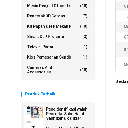
Mesin Penjual Otomatis
(10)
Ca
Pencetak 3D Cerdas
(7)
T
Kit Papan Ketik Mekanik
(10)
Ma
Smart DLP Projector
(3)
C
Televisi Pintar
(1)
R
Kios Pemesanan Sendiri
(1)
Me
Cameras And
(10)
Accessories
Deskri
Produk Terbaik
Pengidentifikasi wajah
Pemindai Suhu Hand
Sanitizer Kios Iklan