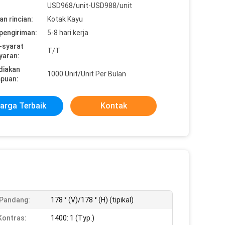
USD968/unit-USD988/unit
n rincian:
Kotak Kayu
pengiriman:
5-8 hari kerja
-syarat
T/T
yaran:
diakan
1000 Unit/Unit Per Bulan
puan:
arga Terbaik
Kontak
Pandang:
178 ° (V)/178 ° (H) (tipikal)
Kontras:
1400: 1 (Typ.)