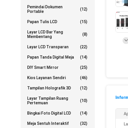
Pemindai Dokumen
(12)
Portable
Papan Tulis LCD
(15)
Layar LCD Bar Yang
(8)
Membentang
Layar LCD Transparan
(22)
Papan Tanda Digital Meja
(14)
DIY Smart Mirror
(25)
Kios Layanan Sendiri
(46)
Tampilan Holografik 3D
(12)
Inform
Layar Tampilan Ruang
(10)
Pertemuan
Bingkai Foto Digital LCD
(14)
Ap
Meja Sentuh Interaktif
(32)
La