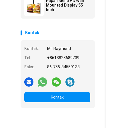
Papan Menu HD Wall
Mounted Display 55
Inch
Kontak
Kontak:
Mr. Raymond
Tel:
+8613823689739
Faks:
86-755-84559138
Kontak