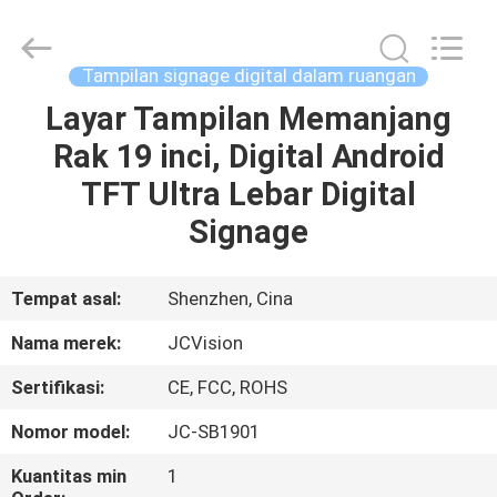
Shenzhen
Junction
Interactive
Technology
Co.,
Tampilan signage digital dalam ruangan
Ltd..
All
Layar Tampilan Memanjang
RUMAH
Rights
Reserved.
Rak 19 inci, Digital Android
PRODUK
TFT Ultra Lebar Digital
Signage
TENTANG
KITA
Tempat asal:
Shenzhen, Cina
Nama merek:
JCVision
WISATA
Sertifikasi:
CE, FCC, ROHS
PABRIK
Nomor model:
JC-SB1901
KONTROL
Kuantitas min
1