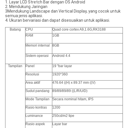
1. Layar LCD Stretch Bar dengan OS Android
2. Mendukung Jaringan
3Mendukung Landscape dan Vertical Display, yang cocok untuk
semua jenis aplikasi.
4. Ukuran bervariasi dan dapat disesuaikan untuk aplikasi.
Batang
CPU
Quad core cortex A9,1.6G,RK3188
RAM
1GB
Memori internal
8GB
Sistem operasi
Android 4.4
Tampilan
Panel
19 "bar layar
Resolusi
1920*360
Area aktif
476.64 ((H) x 89.37 mm ((V)
Sudut pandang
89/89/89/89 ((L/R/U/D)
Mode Tampilan
Secara nominal hitam, IPS
Rasio kontras
1200
Luminance
250cd/m2 tipe
Rasio aspek
Layar bar