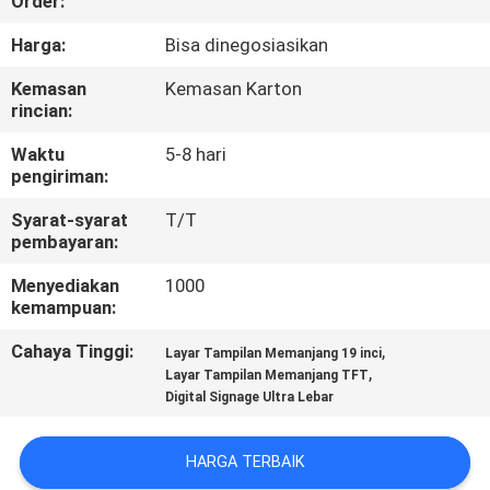
Order:
KUALITAS
Harga:
Bisa dinegosiasikan
HUBUNGI
Kemasan
Kemasan Karton
rincian:
KAMI
Waktu
5-8 hari
pengiriman:
BERITA
Syarat-syarat
T/T
pembayaran:
SEMUA
Menyediakan
1000
KASUS
kemampuan:
Cahaya Tinggi:
,
Layar Tampilan Memanjang 19 inci
QUOTE
,
Layar Tampilan Memanjang TFT
Digital Signage Ultra Lebar
REQUEST
SUATU
HARGA TERBAIK