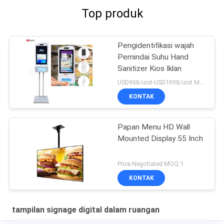
Top produk
Pengidentifikasi wajah
Pemindai Suhu Hand
Sanitizer Kios Iklan
USD968/unit-USD1098/unit MOQ:1 unit
KONTAK
Papan Menu HD Wall
Mounted Display 55 Inch
Price Negotiated MOQ:1
KONTAK
tampilan signage digital dalam ruangan