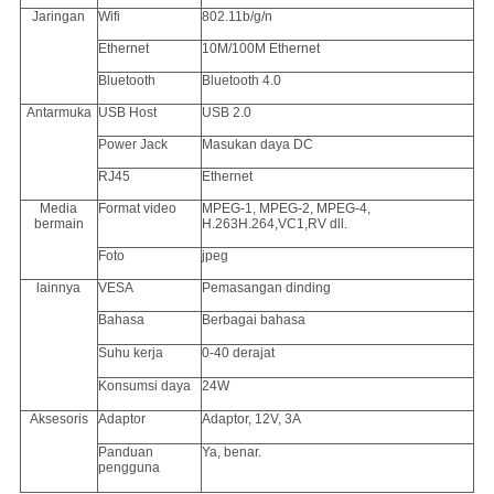
Jaringan
Wifi
802.11b/g/n
Ethernet
10M/100M Ethernet
Bluetooth
Bluetooth 4.0
Antarmuka
USB Host
USB 2.0
Power Jack
Masukan daya DC
RJ45
Ethernet
Media
Format video
MPEG-1, MPEG-2, MPEG-4,
bermain
H.263H.264,VC1,RV dll.
Foto
jpeg
lainnya
VESA
Pemasangan dinding
Bahasa
Berbagai bahasa
Suhu kerja
0-40 derajat
Konsumsi daya
24W
Aksesoris
Adaptor
Adaptor, 12V, 3A
Panduan
Ya, benar.
pengguna