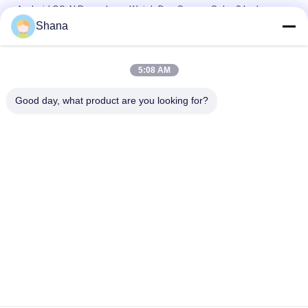
Android OS AI Pengakuan Wajah Dan Sensor Suhu 8 Inch
Shana
Tampilan Digital Signage Dalam Ruangan Berputar
Smartboard Layar Sentuh Kapasitif
5:08 AM
JCVISION LED Panel TFT 32 Inch Digital Menu Tampilan dinding
dipasang
Good day, what product are you looking for?
Bad Request
Semua
Tampilan Tanda 
Tampilan Signage 
Digital Luar Ruang
Digital Dalam 
Ruangan
Tampilan Dinding 
Papan Tulis 
Video LCD
Interaktif Cerdas
Layar Panel Datar 
Pemindai Dokumen 
Interaktif
Portable
Layar LCD Bar Yang 
Papan Tulis LCD
Membentang