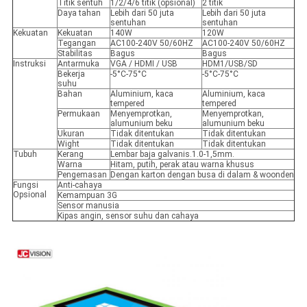
Titik sentuh
1/2/4/6 titik (opsional)
2 titik
Daya tahan
Lebih dari 50 juta
Lebih dari 50 juta
sentuhan
sentuhan
Kekuatan
Kekuatan
140W
120W
Tegangan
AC100-240V 50/60HZ
AC100-240V 50/60HZ
Stabilitas
Bagus
Bagus
Instruksi
Antarmuka
VGA / HDMI / USB
HDM1/USB/SD
Bekerja
-5°C-75°C
-5°C-75°C
suhu
Bahan
Aluminium, kaca
Aluminium, kaca
tempered
tempered
Permukaan
Menyemprotkan,
Menyemprotkan,
alumunium beku
alumunium beku
Ukuran
Tidak ditentukan
Tidak ditentukan
Wight
Tidak ditentukan
Tidak ditentukan
Tubuh
Kerang
Lembar baja galvanis.1.0-1,5mm.
Warna
Hitam, putih, perak atau warna khusus
Pengemasan
Dengan karton dengan busa di dalam & woonden
Fungsi
Anti-cahaya
Opsional
Kemampuan 3G
Sensor manusia
Kipas angin, sensor suhu dan cahaya