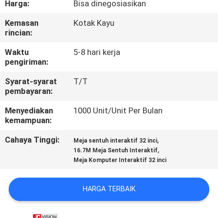
Harga:
Bisa dinegosiasikan
KUALITAS
Kemasan
Kotak Kayu
rincian:
HUBUNGI
KAMI
Waktu
5-8 hari kerja
pengiriman:
Syarat-syarat
T/T
BERITA
pembayaran:
Menyediakan
1000 Unit/Unit Per Bulan
SEMUA
kemampuan:
KASUS
Cahaya Tinggi:
,
Meja sentuh interaktif 32 inci
,
16.7M Meja Sentuh Interaktif
Meja Komputer Interaktif 32 inci
QUOTE
REQUEST
HARGA TERBAIK
SUATU