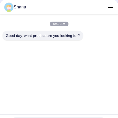
kapasitif
Shana
JCVISION 32 inci android 11 digital game bayi interaktif
pendidikan layar sentuh meja
4:50 AM
Meja Permainan Layar Sentuh Kapasitif Android 32 inci
JCVision Height Lift untuk Taman Kanak-kanak
Good day, what product are you looking for?
Bad Request
Semua
Tampilan Tanda 
Tampilan Signage 
Digital Luar Ruang
Digital Dalam 
Ruangan
Tampilan Dinding 
Papan Tulis 
Video LCD
Interaktif Cerdas
Layar Panel Datar 
Pemindai Dokumen 
Interaktif
Portable
Layar LCD Bar Yang 
Papan Tulis LCD
Membentang