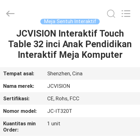
Shenzhen
Junction
Interactive
Technology
Co.,
Meja Sentuh Interaktif
Ltd..
All
JCVISION Interaktif Touch
RUMAH
Rights
Reserved.
Table 32 inci Anak Pendidikan
PRODUK
Interaktif Meja Komputer
TENTANG
Tempat asal:
Shenzhen, Cina
KITA
Nama merek:
JCVISION
Sertifikasi:
CE, Rohs, FCC
WISATA
Nomor model:
JC-IT320T
PABRIK
Kuantitas min
1 unit
Order:
KONTROL