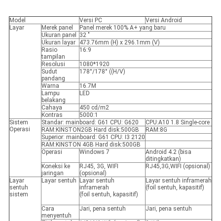
Model
Versi PC
Versi Android
Layar
Merek panel
Panel merek 100% A+ yang baru
Ukuran panel
32 "
Ukuran layar
473.76mm (H) x 296.1mm (V)
Rasio
16:9
tampilan
Resolusi
1080*1920
Sudut
178°/178° ((H/V)
pandang
Warna
16.7M
Lampu
LED
belakang
Cahaya
450 cd/m2
Kontras
5000:1
Sistem
Standar: mainboard: G61 CPU: G620
CPU:A10 1.8 Single-core
Operasi
RAM:KINSTON2GB Hard disk:500GB
RAM:8G
Superior: mainboard: G61 CPU: I3 2120
RAM:KINSTON 4GB Hard disk:500GB
Operasi
Windows 7
Android 4.2 (bisa
ditingkatkan)
Koneksi ke
RJ45, 3G, WIFI
RJ45,3G,WIFI (opsional)
jaringan
(opsional)
Layar
Layar sentuh
Layar sentuh
Layar sentuh inframerah
sentuh
inframerah
(foil sentuh, kapasitif)
sistem
(foil sentuh, kapasitif)
Cara
Jari, pena sentuh
Jari, pena sentuh
menyentuh