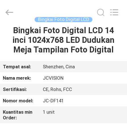
Shenzhen
Junction
Interactive
Technology
Co.,
Bingkai Foto Digital LCD
Ltd..
All
Bingkai Foto Digital LCD 14
RUMAH
Rights
Reserved.
inci 1024x768 LED Dudukan
PRODUK
Meja Tampilan Foto Digital
TENTANG
Tempat asal:
Shenzhen, Cina
KITA
Nama merek:
JCVISION
Sertifikasi:
CE, Rohs, FCC
WISATA
Nomor model:
JC-DF141
PABRIK
Kuantitas min
1 unit
Order:
KONTROL