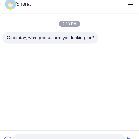
Playback
Shana
Bingkai Foto Digital LCD Super Tipis WIFI Cloud 10 Inci
2:13 PM
IPS Touch Screen HD Digital Picture Frame, 16GB LCD Photo
Frame Dukungan APP 10,1Inch
Good day, what product are you looking for?
Bad Request
Semua
Tampilan Tanda 
Tampilan Signage 
Digital Luar Ruang
Digital Dalam 
Ruangan
Tampilan Dinding 
Papan Tulis 
Video LCD
Interaktif Cerdas
Layar Panel Datar 
Pemindai Dokumen 
Interaktif
Portable
Layar LCD Bar Yang 
Papan Tulis LCD
Membentang