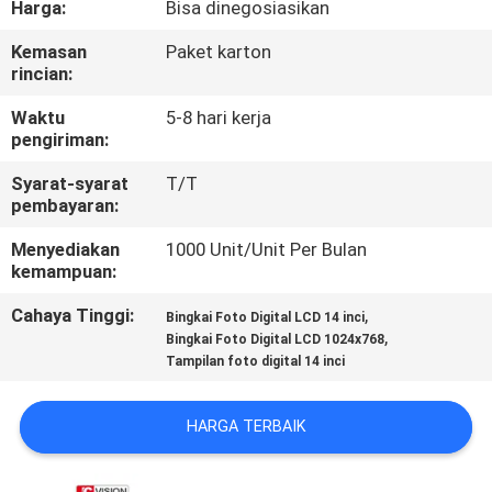
Harga:
Bisa dinegosiasikan
KUALITAS
Kemasan
Paket karton
rincian:
HUBUNGI
KAMI
Waktu
5-8 hari kerja
pengiriman:
Syarat-syarat
T/T
BERITA
pembayaran:
Menyediakan
1000 Unit/Unit Per Bulan
SEMUA
kemampuan:
KASUS
Cahaya Tinggi:
,
Bingkai Foto Digital LCD 14 inci
,
Bingkai Foto Digital LCD 1024x768
Tampilan foto digital 14 inci
QUOTE
REQUEST
HARGA TERBAIK
SUATU