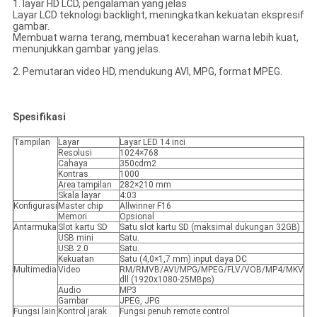
1. layar HD LCD, pengalaman yang jelas
Layar LCD teknologi backlight, meningkatkan kekuatan ekspresif
gambar.
Membuat warna terang, membuat kecerahan warna lebih kuat,
menunjukkan gambar yang jelas.
2. Pemutaran video HD, mendukung AVI, MPG, format MPEG.
Spesifikasi
Tampilan
Layar
Layar LED 14 inci
Resolusi
1024×768
Cahaya
350cdm2
Kontras
1000
Area tampilan
282×210 mm
Skala layar
4:03
Konfigurasi
Master chip
Allwinner F16
Memori
Opsional
Antarmuka
Slot kartu SD
Satu slot kartu SD (maksimal dukungan 32GB)
USB mini
Satu.
USB 2.0
Satu.
Kekuatan
Satu (4,0×1,7 mm) input daya DC
Multimedia
Video
RM/RMVB/AVI/MPG/MPEG/FLV/VOB/MP4/MKV
dll (1920x1080-25MBps)
Audio
MP3
Gambar
JPEG, JPG
Fungsi lain
Kontrol jarak
Fungsi penuh remote control