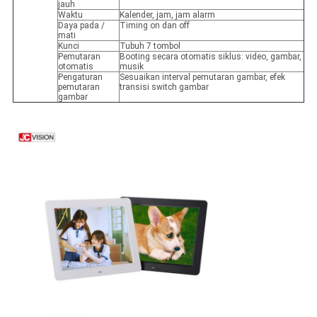
jauh
Waktu
Kalender, jam, jam alarm
Daya pada /
Timing on dan off
mati
Kunci
Tubuh 7 tombol
Pemutaran
Booting secara otomatis siklus: video, gambar,
otomatis
musik
Pengaturan
Sesuaikan interval pemutaran gambar, efek
pemutaran
transisi switch gambar
gambar