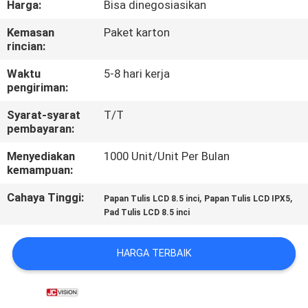
Harga:
Bisa dinegosiasikan
KUALITAS
Kemasan
Paket karton
rincian:
HUBUNGI
KAMI
Waktu
5-8 hari kerja
pengiriman:
Syarat-syarat
T/T
BERITA
pembayaran:
Menyediakan
1000 Unit/Unit Per Bulan
SEMUA
kemampuan:
KASUS
Cahaya Tinggi:
,
,
Papan Tulis LCD 8.5 inci
Papan Tulis LCD IPX5
Pad Tulis LCD 8.5 inci
QUOTE
REQUEST
HARGA TERBAIK
SUATU