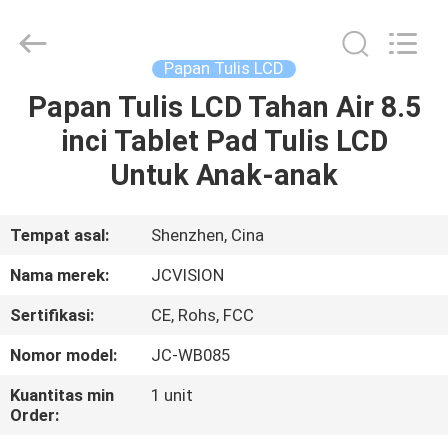
Shenzhen
Junction
Interactive
Technology
Co.,
Papan Tulis LCD
Ltd..
All
Papan Tulis LCD Tahan Air 8.5
RUMAH
Rights
Reserved.
inci Tablet Pad Tulis LCD
PRODUK
Untuk Anak-anak
TENTANG
Tempat asal:
Shenzhen, Cina
KITA
Nama merek:
JCVISION
Sertifikasi:
CE, Rohs, FCC
WISATA
Nomor model:
JC-WB085
PABRIK
Kuantitas min
1 unit
Order:
KONTROL