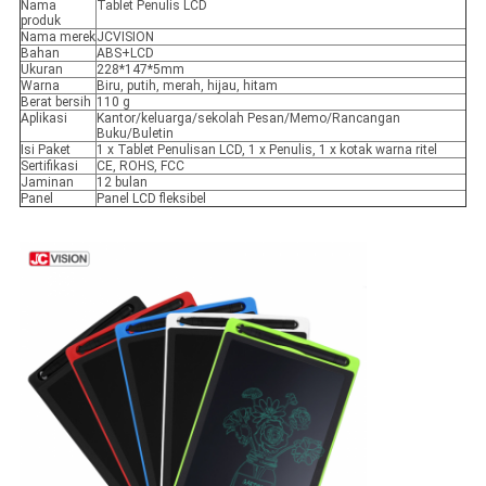
Nama
Tablet Penulis LCD
produk
Nama merek
JCVISION
Bahan
ABS+LCD
Ukuran
228*147*5mm
Warna
Biru, putih, merah, hijau, hitam
Berat bersih
110 g
Aplikasi
Kantor/keluarga/sekolah Pesan/Memo/Rancangan
Buku/Buletin
Isi Paket
1 x Tablet Penulisan LCD, 1 x Penulis, 1 x kotak warna ritel
Sertifikasi
CE, ROHS, FCC
Jaminan
12 bulan
Panel
Panel LCD fleksibel