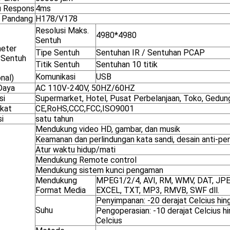
 Respons
4ms
 Pandang
H178/V178
Resolusi Maks.
4980*4980
Sentuh
eter
Tipe Sentuh
Sentuhan IR / Sentuhan PCAP
 Sentuh
Titik Sentuh
Sentuhan 10 titik
Komunikasi
USB
nal)
Daya
AC 110V-240V, 50HZ/60HZ
si
Supermarket, Hotel, Pusat Perbelanjaan, Toko, Gedung
ikat
CE,RoHS,CCC,FCC,ISO9001
i
satu tahun
Mendukung video HD, gambar, dan musik
Keamanan dan perlindungan kata sandi, desain anti-pe
Atur waktu hidup/mati
Mendukung Remote control
Mendukung sistem kunci pengaman
Mendukung
MPEG1/2/4, AVI, RM, WMV, DAT, JP
Format Media
EXCEL, TXT, MP3, RMVB, SWF dll.
Penyimpanan: -20 derajat Celcius hin
Suhu
Pengoperasian: -10 derajat Celcius h
Celcius