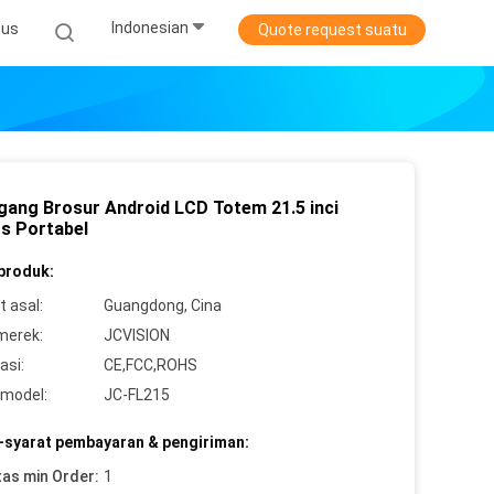
Indonesian
sus
Quote request suatu
ang Brosur Android LCD Totem 21.5 inci
ts Portabel
 produk:
 asal:
Guangdong, Cina
merek:
JCVISION
asi:
CE,FCC,ROHS
model:
JC-FL215
-syarat pembayaran & pengiriman:
tas min Order:
1