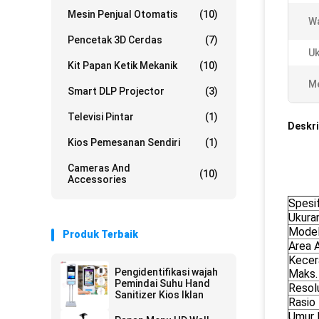
Mesin Penjual Otomatis
(10)
W
Pencetak 3D Cerdas
(7)
Uk
Kit Papan Ketik Mekanik
(10)
Me
Smart DLP Projector
(3)
Televisi Pintar
(1)
Deskri
Kios Pemesanan Sendiri
(1)
Cameras And
(10)
Accessories
Spesif
Ukura
Mode
Produk Terbaik
Area A
Kecer
Pengidentifikasi wajah
Maks.
Pemindai Suhu Hand
Resol
Sanitizer Kios Iklan
Rasio
Umur 