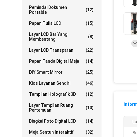
Pemindai Dokumen
(12)
Portable
Papan Tulis LCD
(15)
Layar LCD Bar Yang
(8)
Membentang
Layar LCD Transparan
(22)
Papan Tanda Digital Meja
(14)
DIY Smart Mirror
(25)
Kios Layanan Sendiri
(46)
Tampilan Holografik 3D
(12)
Inform
Layar Tampilan Ruang
(10)
Pertemuan
Bingkai Foto Digital LCD
(14)
La
Meja Sentuh Interaktif
(32)
Su