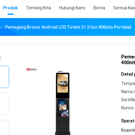
Produk
Tentang Kita
Hubungi Kami
Berita
Semua Ka
n
Pemegang Brosur Android LCD Totem 21.5 Inci 400nits Portabel
Pemeg
400ni
Detail
Tempat
Nama 
Sertifik
Nomor 
Syarat
Kuanti