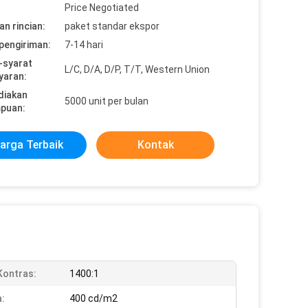
Price Negotiated
n rincian:
paket standar ekspor
pengiriman:
7-14 hari
-syarat
L/C, D/A, D/P, T/T, Western Union
yaran:
diakan
5000 unit per bulan
puan:
arga Terbaik
Kontak
Kontras:
1400:1
:
400 cd/m2