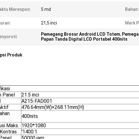
aktu Merespon:
5 md
Bahan:
uran:
21,5 inci
Merk P
Pemegang Brosur Android LCD Totem
,
Pemegan
nyoroti:
Papan Tanda Digital LCD Portabel 400nits
psi Produk
ikasi
n Panel
21.5 inci
l
A215-FAD001
ktif
476.64mm(W)×268.11mm(H)
ahan
400nits
usi Maks.
1920*1080
 Kontras
'1400:1
Panel
50000 jam