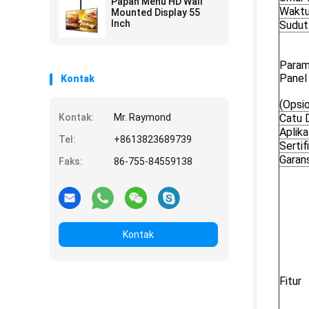
Papan Menu HD Wall
Waktu
Mounted Display 55
Inch
Sudut
Param
Panel
Kontak
(Opsio
Kontak:
Mr. Raymond
Catu 
Aplika
Tel:
+8613823689739
Sertif
Garans
Faks:
86-755-84559138
Kontak
Fitur