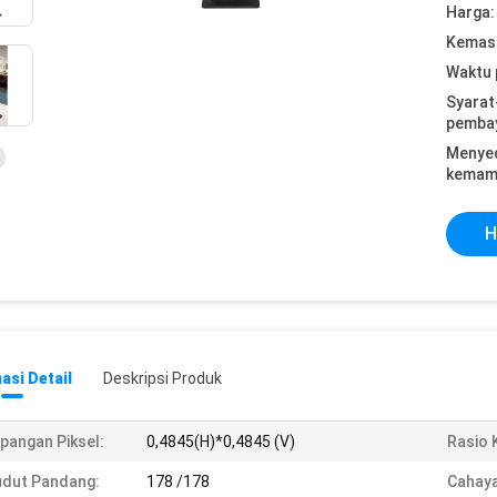
Harga:
Kemasa
Waktu 
Syarat
pemba
Menye
kemam
H
asi Detail
Deskripsi Produk
pangan Piksel:
0,4845(H)*0,4845 (V)
Rasio 
dut Pandang:
178 /178
Cahaya