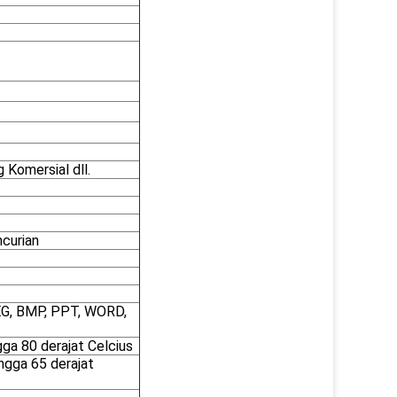
 Komersial dll.
ncurian
EG, BMP, PPT, WORD,
gga 80 derajat Celcius
ingga 65 derajat