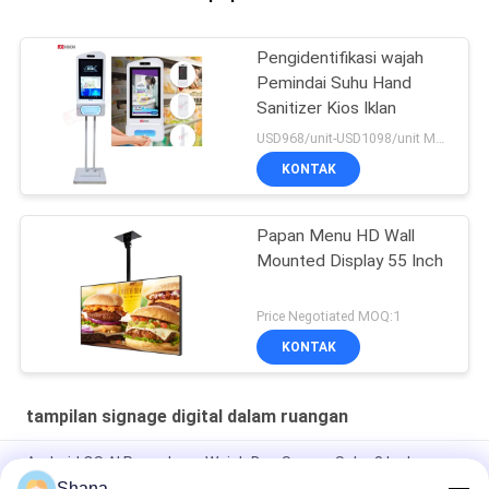
Pengidentifikasi wajah
Pemindai Suhu Hand
Sanitizer Kios Iklan
USD968/unit-USD1098/unit MOQ:1 unit
KONTAK
Papan Menu HD Wall
Mounted Display 55 Inch
Price Negotiated MOQ:1
KONTAK
tampilan signage digital dalam ruangan
Android OS AI Pengakuan Wajah Dan Sensor Suhu 8 Inch
Shana