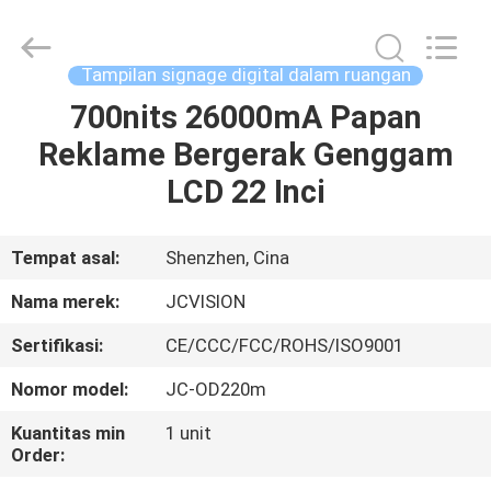
Shenzhen
Junction
Interactive
Technology
Co.,
Tampilan signage digital dalam ruangan
Ltd..
All
700nits 26000mA Papan
RUMAH
Rights
Reserved.
Reklame Bergerak Genggam
PRODUK
LCD 22 Inci
TENTANG
Tempat asal:
Shenzhen, Cina
KITA
Nama merek:
JCVISION
Sertifikasi:
CE/CCC/FCC/ROHS/ISO9001
WISATA
Nomor model:
JC-OD220m
PABRIK
Kuantitas min
1 unit
Order:
KONTROL