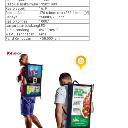
Ukuran panel
22 inci
Resolusi maksimum
1920x1080
Rasio aspek
16: 9
Daerah Aktif
476.64mm ((H) x268.11mm ((V)
Cahaya
250nits/700nits
Rasio Kontras
1000:1
Lampu latar belakang
LED
Sudut pandang
89/89/89/89
Waktu Tanggapan
6ms
Panel Kehidupan
> 50.000 jam