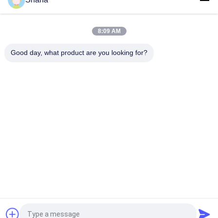
Tampilan Digital Signage Dalam Ruangan Berputar
Smartboard Layar Sentuh Kapasitif
8:09 AM
JCVISION LED Panel TFT 32 Inch Digital Menu Tampilan dinding
dipasang
Good day, what product are you looking for?
Bad Request
Semua
Tampilan Tanda 
Tampilan Signage 
Digital Luar Ruang
Digital Dalam 
Ruangan
Tampilan Dinding 
Papan Tulis 
Video LCD
Interaktif Cerdas
Layar Panel Datar 
Pemindai Dokumen 
Interaktif
Portable
Layar LCD Bar Yang 
Papan Tulis LCD
Membentang
Quote request suatu