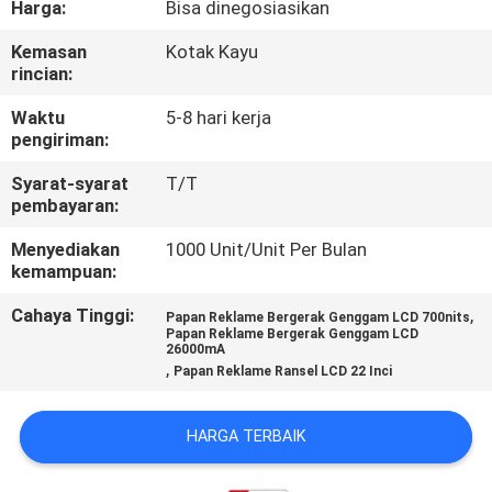
Harga:
Bisa dinegosiasikan
KUALITAS
Kemasan
Kotak Kayu
rincian:
HUBUNGI
KAMI
Waktu
5-8 hari kerja
pengiriman:
Syarat-syarat
T/T
BERITA
pembayaran:
Menyediakan
1000 Unit/Unit Per Bulan
SEMUA
kemampuan:
KASUS
Cahaya Tinggi:
,
Papan Reklame Bergerak Genggam LCD 700nits
Papan Reklame Bergerak Genggam LCD
26000mA
QUOTE
,
Papan Reklame Ransel LCD 22 Inci
REQUEST
HARGA TERBAIK
SUATU