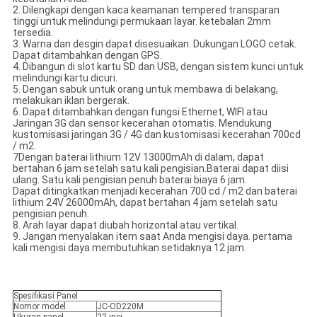
2. Dilengkapi dengan kaca keamanan tempered transparan
tinggi untuk melindungi permukaan layar. ketebalan 2mm
tersedia.
3. Warna dan desgin dapat disesuaikan. Dukungan LOGO cetak.
Dapat ditambahkan dengan GPS.
4. Dibangun di slot kartu SD dan USB, dengan sistem kunci untuk
melindungi kartu dicuri.
5. Dengan sabuk untuk orang untuk membawa di belakang,
melakukan iklan bergerak.
6. Dapat ditambahkan dengan fungsi Ethernet, WIFI atau
Jaringan 3G dan sensor kecerahan otomatis. Mendukung
kustomisasi jaringan 3G / 4G dan kustomisasi kecerahan 700cd
/ m2.
7Dengan baterai lithium 12V 13000mAh di dalam, dapat
bertahan 6 jam setelah satu kali pengisian.Baterai dapat diisi
ulang. Satu kali pengisian penuh baterai biaya 6 jam.
Dapat ditingkatkan menjadi kecerahan 700 cd / m2 dan baterai
lithium 24V 26000mAh, dapat bertahan 4 jam setelah satu
pengisian penuh.
8. Arah layar dapat diubah horizontal atau vertikal.
9. Jangan menyalakan item saat Anda mengisi daya. pertama
kali mengisi daya membutuhkan setidaknya 12 jam.
Spesifikasi Panel
Nomor model.
JC-OD220M