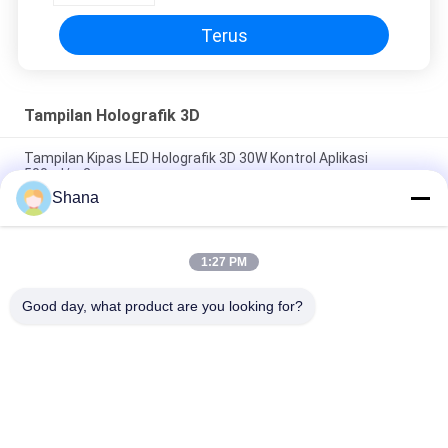
Terus
Tampilan Holografik 3D
Tampilan Kipas LED Holografik 3D 30W Kontrol Aplikasi
500cd/m2
Shana
JCVISION 3D Holographic Display 65cm Wifi Fan 3D Hologram
AD LED Fan
1:27 PM
Tampilan Holografik 3D Tangan 10cm Tampilan Kipas
Hologram LED 3D Gambar Terapung
Good day, what product are you looking for?
Bad Request
Semua
Tampilan Tanda 
Tampilan Signage 
Digital Luar Ruang
Digital Dalam 
Ruangan