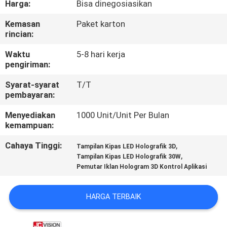
Harga:
Bisa dinegosiasikan
KUALITAS
Kemasan
Paket karton
rincian:
HUBUNGI
KAMI
Waktu
5-8 hari kerja
pengiriman:
Syarat-syarat
T/T
BERITA
pembayaran:
Menyediakan
1000 Unit/Unit Per Bulan
SEMUA
kemampuan:
KASUS
Cahaya Tinggi:
,
Tampilan Kipas LED Holografik 3D
,
Tampilan Kipas LED Holografik 30W
Pemutar Iklan Hologram 3D Kontrol Aplikasi
QUOTE
REQUEST
HARGA TERBAIK
SUATU