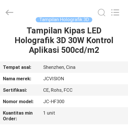
Shenzhen
Junction
Interactive
Technology
Co.,
Tampilan Holografik 3D
Ltd..
All
Tampilan Kipas LED
RUMAH
Rights
Reserved.
Holografik 3D 30W Kontrol
PRODUK
Aplikasi 500cd/m2
TENTANG
Tempat asal:
Shenzhen, Cina
KITA
Nama merek:
JCVISION
Sertifikasi:
CE, Rohs, FCC
WISATA
Nomor model:
JC-HF300
PABRIK
Kuantitas min
1 unit
Order:
KONTROL