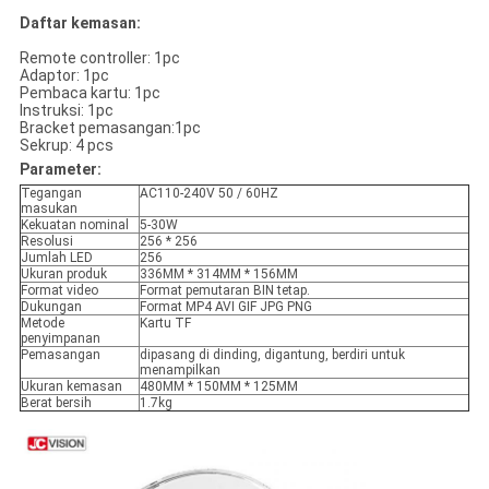
Daftar kemasan:
Remote controller: 1pc
Adaptor: 1pc
Pembaca kartu: 1pc
Instruksi: 1pc
Bracket pemasangan:1pc
Sekrup: 4 pcs
Parameter:
Tegangan
AC110-240V 50 / 60HZ
masukan
Kekuatan nominal
5-30W
Resolusi
256 * 256
Jumlah LED
256
Ukuran produk
336MM * 314MM * 156MM
Format video
Format pemutaran BIN tetap.
Dukungan
Format MP4 AVI GIF JPG PNG
Metode
Kartu TF
penyimpanan
Pemasangan
dipasang di dinding, digantung, berdiri untuk
menampilkan
Ukuran kemasan
480MM * 150MM * 125MM
Berat bersih
1.7kg