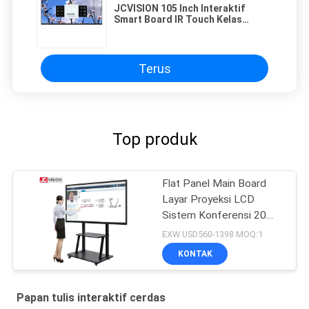
JCVISION 105 Inch Interaktif
Smart Board IR Touch Kelas
Pengajaran
Terus
Top produk
Flat Panel Main Board
Layar Proyeksi LCD
Sistem Konferensi 20
Sentuh
EXW USD560-1398 MOQ:1
KONTAK
Papan tulis interaktif cerdas