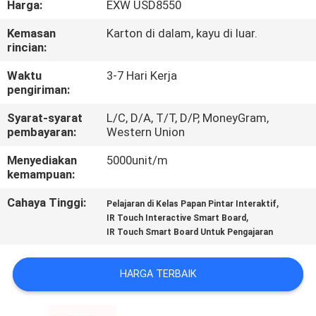
Harga:
EXW USD8550
KUALITAS
Kemasan
Karton di dalam, kayu di luar.
rincian:
HUBUNGI
KAMI
Waktu
3-7 Hari Kerja
pengiriman:
Syarat-syarat
L/C, D/A, T/T, D/P, MoneyGram,
BERITA
pembayaran:
Western Union
Menyediakan
5000unit/m
SEMUA
kemampuan:
KASUS
Cahaya Tinggi:
,
Pelajaran di Kelas Papan Pintar Interaktif
,
IR Touch Interactive Smart Board
IR Touch Smart Board Untuk Pengajaran
QUOTE
REQUEST
HARGA TERBAIK
SUATU