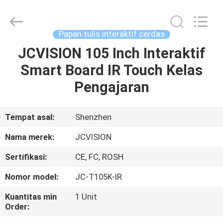
Shenzhen
Junction
Interactive
Technology
Co.,
Papan tulis interaktif cerdas
Ltd..
All
JCVISION 105 Inch Interaktif
RUMAH
Rights
Reserved.
Smart Board IR Touch Kelas
PRODUK
Pengajaran
TENTANG
Tempat asal:
Shenzhen
KITA
Nama merek:
JCVISION
Sertifikasi:
CE, FC, ROSH
WISATA
Nomor model:
JC-T105K-IR
PABRIK
Kuantitas min
1 Unit
Order:
KONTROL