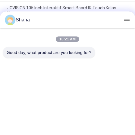
JCVISION 105 Inch Interaktif Smart Board IR Touch Kelas
Pengajaran
Shana
JCVISION All In One Smart Interactive Whiteboard I3 55 Inch
Interactive Touch Screen
10:21 AM
10 Point Touch Portable Smart Board Zoom Interaktif
Whiteboard Untuk Pendidikan
Good day, what product are you looking for?
Bad Request
Semua
Tampilan Tanda 
Tampilan Signage 
Digital Luar Ruang
Digital Dalam 
Ruangan
Tampilan Dinding 
Papan Tulis 
Video LCD
Interaktif Cerdas
Layar Panel Datar 
Pemindai Dokumen 
Interaktif
Portable