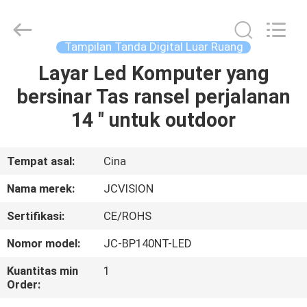
Shenzhen
Junction
Interactive
Technology
Co.,
Tampilan Tanda Digital Luar Ruang
Ltd..
All
Layar Led Komputer yang
RUMAH
Rights
Reserved.
bersinar Tas ransel perjalanan
PRODUK
14 " untuk outdoor
TENTANG
Tempat asal:
Cina
KITA
Nama merek:
JCVISION
Sertifikasi:
CE/ROHS
WISATA
Nomor model:
JC-BP140NT-LED
PABRIK
Kuantitas min
1
Order:
KONTROL