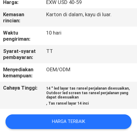
Harga:
EXW USD 40-59
KUALITAS
Kemasan
Karton di dalam, kayu di luar.
rincian:
HUBUNGI
KAMI
Waktu
10 hari
pengiriman:
Syarat-syarat
TT
BERITA
pembayaran:
Menyediakan
OEM/ODM
SEMUA
kemampuan:
KASUS
Cahaya Tinggi:
,
14 " led layar tas ransel perjalanan disesuaikan
Outdoor led screen tas ransel perjalanan yang
dapat disesuaikan
QUOTE
,
Tas ransel layar 14 inci
REQUEST
HARGA TERBAIK
SUATU