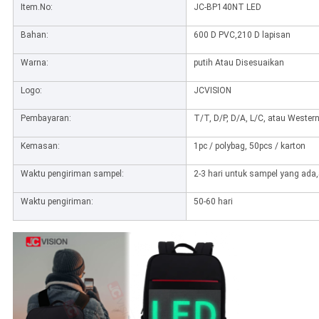
Item.No:
JC-BP140NT LED
Bahan:
600 D PVC,210 D lapisan
Warna:
putih Atau Disesuaikan
Logo:
JCVISION
Pembayaran:
T/T, D/P, D/A, L/C, atau Wester
Kemasan:
1pc / polybag, 50pcs / karton
Waktu pengiriman sampel:
2-3 hari untuk sampel yang ada,
Waktu pengiriman:
50-60 hari