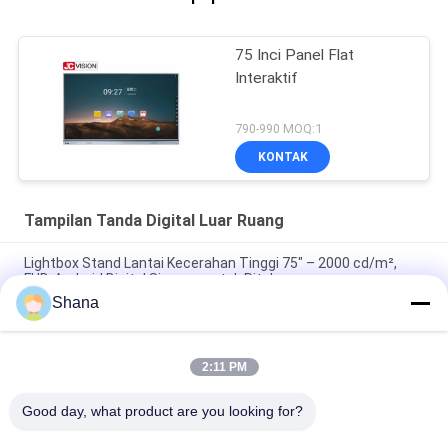
75 Inci Panel Flat
Interaktif
790-990 MOQ:1
KONTAK
Tampilan Tanda Digital Luar Ruang
Lightbox Stand Lantai Kecerahan Tinggi 75" – 2000 cd/m²,
FHD, Android Digital Signage untuk Ritel
Shana
Kotak Lampu Dinding Kecerahan Tinggi 4K UHD 65" – 2000 nits,
E-LED, Android 11 untuk Ritel Luar Ruangan & Ruang Publik
2:11 PM
55" Ultra High Brightness Floor Standing Display ¢ 2000 nits,
Full HD, Android 9+ untuk penggunaan komersial
Good day, what product are you looking for?