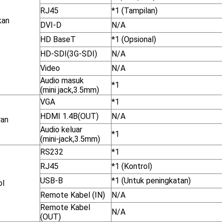
RJ45
*1 (Tampilan)
kan
DVI-D
N/A
HD BaseT
*1 (Opsional)
HD-SDI(3G-SDI)
N/A
Video
N/A
Audio masuk
*1
(mini jack,3.5mm)
VGA
*1
HDMI 1.4B(OUT)
N/A
ran
Audio keluar
*1
(mini-jack,3.5mm)
RS232
*1
RJ45
*1 (Kontrol)
USB-B
*1 (Untuk peningkatan)
ol
Remote Kabel (IN)
N/A
Remote Kabel
N/A
(OUT)