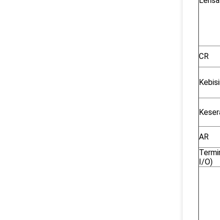
Lensa
CR
Kebis
Kese
AR
Termin
I/O)