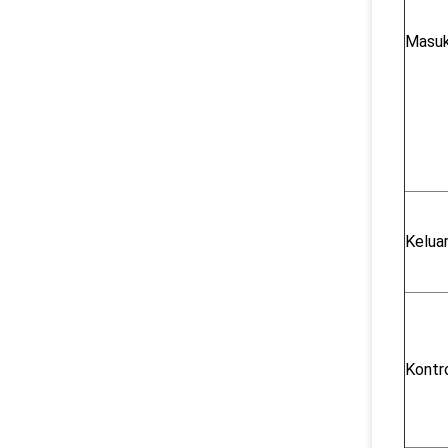
Masu
Kelua
Kontr