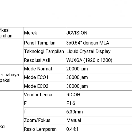
ikasi
Merek
JCVISION
uruhan
Panel Tampilan
3x0.64” dengan MLA
Teknologi Tampilan
Liquid Crystal Display
Resolusi Asli
WUXGA (1920 x 1200)
Mode Normal
20000 jam
r cahaya
Mode ECO1
30000 jam
pakai
Mode ECO2
30000 jam
Vendor Lensa
RICOH
F
F1.6
f
6.39mm
Zoom/Fokus
Manual
ksi
Rasio Lemparan
0.44:1