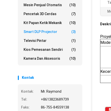
Ta
Mesin Penjual Otomatis
(10)
Me
Pencetak 3D Cerdas
(7)
Kit Papan Ketik Mekanik
(10)
Deskri
Smart DLP Projector
(3)
Proye
Televisi Pintar
(1)
Mode
Kios Pemesanan Sendiri
(1)
Kamera Dan Aksesoris
(10)
Kecer
Kontak
Kontak:
Mr. Raymond
Tel:
+8613823689739
Faks:
86-755-84559138