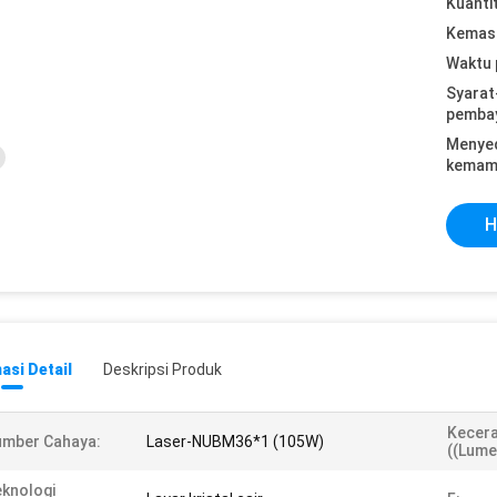
Kuanti
Kemasa
Waktu 
Syarat
pemba
Menye
kemam
H
asi Detail
Deskripsi Produk
Kecer
umber Cahaya:
Laser-NUBM36*1 (105W)
((Lume
knologi