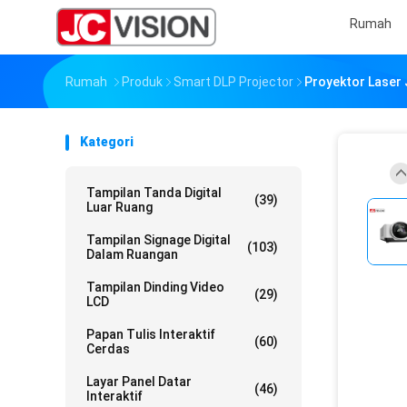
Rumah
Rumah
Produk
Smart DLP Projector
Proyektor Laser
Kategori
Tampilan Tanda Digital
(39)
Luar Ruang
Tampilan Signage Digital
(103)
Dalam Ruangan
Tampilan Dinding Video
(29)
LCD
Papan Tulis Interaktif
(60)
Cerdas
Layar Panel Datar
(46)
Interaktif