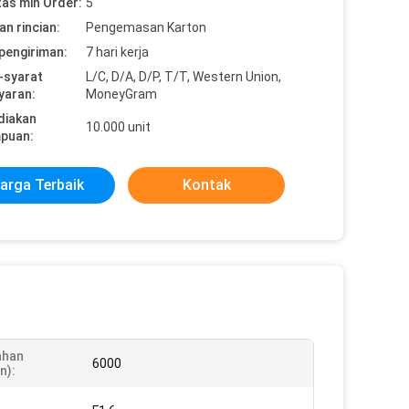
tas min Order:
5
n rincian:
Pengemasan Karton
pengiriman:
7 hari kerja
-syarat
L/C, D/A, D/P, T/T, Western Union,
yaran:
MoneyGram
diakan
10.000 unit
puan:
arga Terbaik
Kontak
ahan
6000
n):