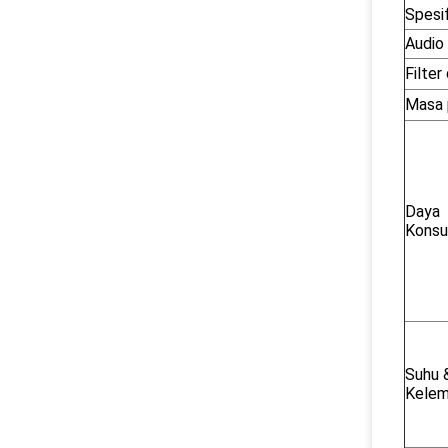
Spesi
Audio
Filter
Masa p
Daya
Konsu
Suhu 
Kele