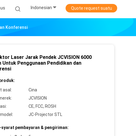
Indonesian
sus
Quote request suatu
an Konferensi
ktor Laser Jarak Pendek JCVISION 6000
 Untuk Penggunaan Pendidikan dan
rensi
 produk:
 asal:
Cina
merek:
JCVISION
asi:
CE, FCC, ROSH
model:
JC-Projector STL
-syarat pembayaran & pengiriman: