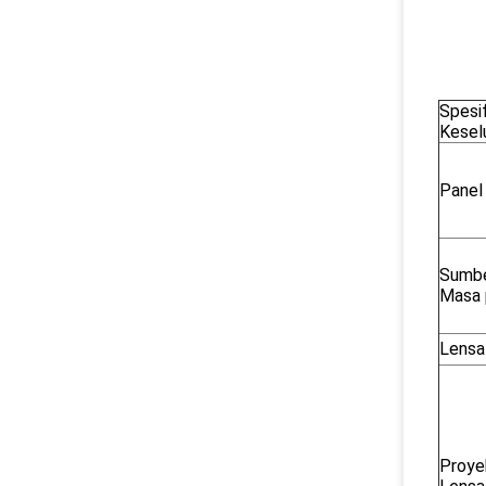
Spesif
Kesel
Panel
Sumbe
Masa 
Lensa
Proye