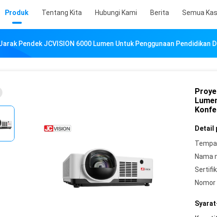
Produk
Tentang Kita
Hubungi Kami
Berita
Semua Ka
 Jarak Pendek JCVISION 6000 Lumen Untuk Penggunaan Pendidikan D
Proye
Lumen
Konfe
Detail
Tempat
Nama 
Sertifik
Nomor 
Syarat