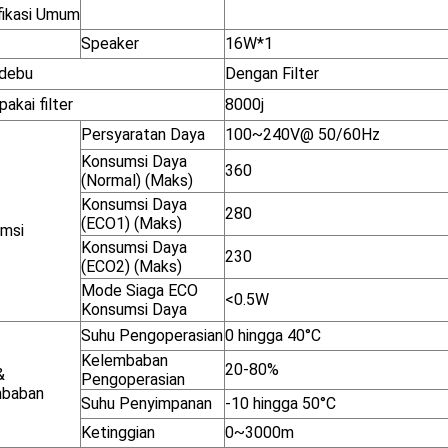
fikasi Umum
Speaker
16W*1
 debu
Dengan Filter
akai filter
8000j
Persyaratan Daya
100~240V@ 50/60Hz
Konsumsi Daya
360
(Normal) (Maks)
Konsumsi Daya
280
(ECO1) (Maks)
msi
Konsumsi Daya
230
(ECO2) (Maks)
Mode Siaga ECO
<0.5W
Konsumsi Daya
Suhu Pengoperasian
0 hingga 40°C
Kelembaban
20-80%
&
Pengoperasian
mbaban
Suhu Penyimpanan
-10 hingga 50°C
Ketinggian
0~3000m