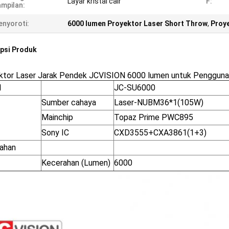
Layar kristal cair
F:
mpilan:
nyoroti:
6000 lumen Proyektor Laser Short Throw
,
Proye
psi Produk
ktor Laser Jarak Pendek JCVISION 6000 lumen untuk Penggunaa
l
JC-SU6000
Sumber cahaya
Laser-NUBM36*1(105W)
Mainchip
Topaz Prime PWC895
Sony IC
CXD3555+CXA3861(1+3)
ahan
Kecerahan (Lumen)
6000