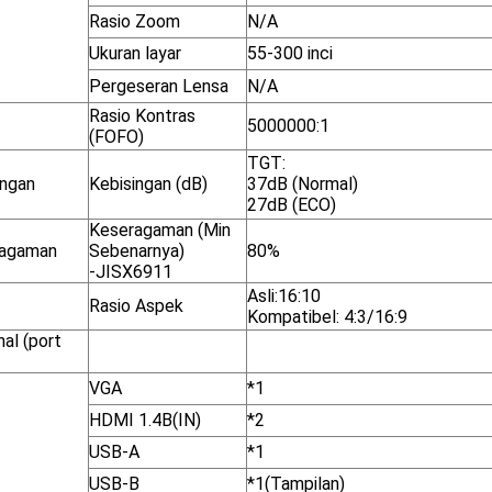
Rasio Zoom
N/A
Ukuran layar
55-300 inci
Pergeseran Lensa
N/A
Rasio Kontras
5000000:1
(FOFO)
TGT:
ingan
Kebisingan (dB)
37dB (Normal)
27dB (ECO)
Keseragaman (Min
ragaman
Sebenarnya)
80%
-JISX6911
Asli:16:10
Rasio Aspek
Kompatibel: 4:3/16:9
al (port
VGA
*1
HDMI 1.4B(IN)
*2
USB-A
*1
USB-B
*1(Tampilan)